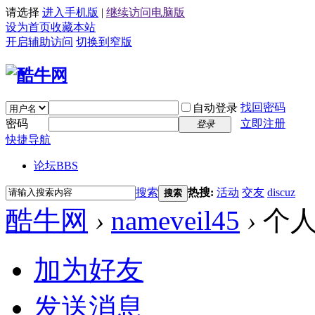
请选择
进入手机版
|
继续访问电脑版
设为首页
收藏本站
开启辅助访问
切换到窄版
找回密码
自动登录
密码
立即注册
登录
快捷导航
论坛
BBS
搜索
热搜:
活动
交友
discuz
搜索
酷牛网
›
nameveil45
›
个人
加为好友
发送消息