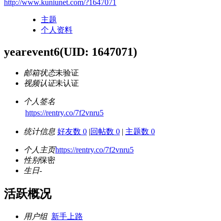
http://www.kuniunet.com/?1647071
主题
个人资料
yearevent6
(UID: 1647071)
邮箱状态
未验证
视频认证
未认证
个人签名
https://rentry.co/7f2vnru5
统计信息
好友数 0
|
回帖数 0
|
主题数 0
个人主页
https://rentry.co/7f2vnru5
性别
保密
生日
-
活跃概况
用户组
新手上路