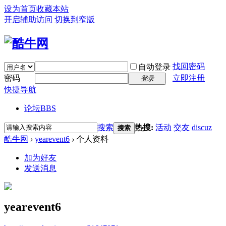
设为首页
收藏本站
开启辅助访问
切换到窄版
找回密码
自动登录
密码
立即注册
登录
快捷导航
论坛
BBS
搜索
热搜:
活动
交友
discuz
搜索
酷牛网
›
yearevent6
›
个人资料
加为好友
发送消息
yearevent6