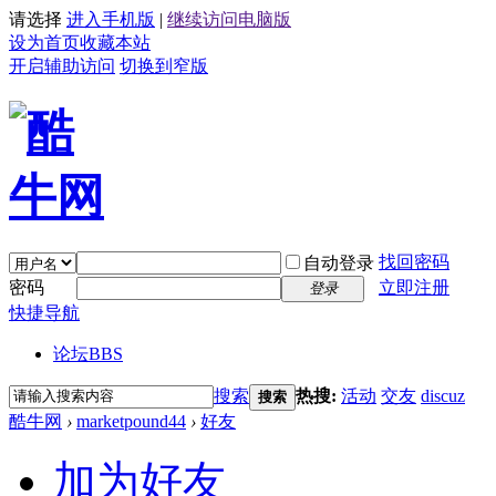
请选择
进入手机版
|
继续访问电脑版
设为首页
收藏本站
开启辅助访问
切换到窄版
找回密码
自动登录
密码
立即注册
登录
快捷导航
论坛
BBS
搜索
热搜:
活动
交友
discuz
搜索
酷牛网
›
marketpound44
›
好友
加为好友