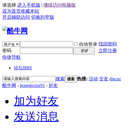
请选择
进入手机版
|
继续访问电脑版
设为首页
收藏本站
开启辅助访问
切换到窄版
找回密码
自动登录
密码
立即注册
登录
快捷导航
论坛
BBS
搜索
热搜:
活动
交友
discuz
搜索
酷牛网
›
hopedoctor91
›
好友
加为好友
发送消息