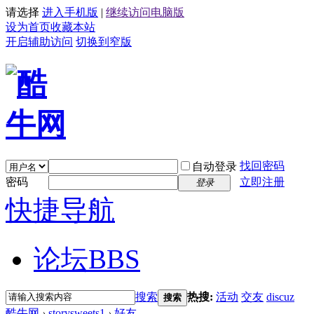
请选择
进入手机版
|
继续访问电脑版
设为首页
收藏本站
开启辅助访问
切换到窄版
找回密码
自动登录
密码
立即注册
登录
快捷导航
论坛
BBS
搜索
热搜:
活动
交友
discuz
搜索
酷牛网
›
storysweets1
›
好友