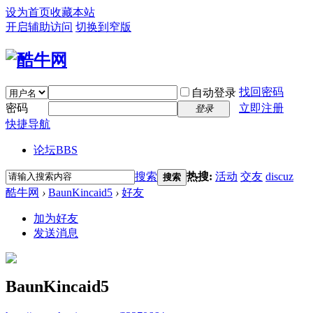
设为首页
收藏本站
开启辅助访问
切换到窄版
找回密码
自动登录
密码
立即注册
登录
快捷导航
论坛
BBS
搜索
热搜:
活动
交友
discuz
搜索
酷牛网
›
BaunKincaid5
›
好友
加为好友
发送消息
BaunKincaid5