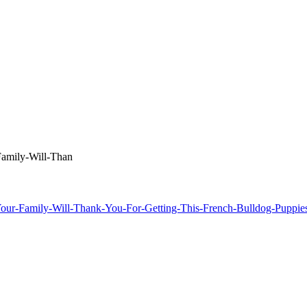
-Family-Will-Than
hp/Your-Family-Will-Thank-You-For-Getting-This-French-Bulldog-Puppie