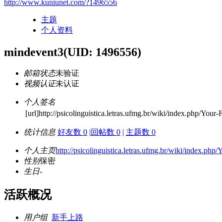
http://www.kuniunet.com/?1496556
主题
个人资料
mindevent3
(UID: 1496556)
邮箱状态
未验证
视频认证
未认证
个人签名
[url]http://psicolinguistica.letras.ufmg.br/wiki/index.php/Your
统计信息
好友数 0
|
回帖数 0
|
主题数 0
个人主页
http://psicolinguistica.letras.ufmg.br/wiki/index.p
性别
保密
生日
-
活跃概况
用户组
新手上路