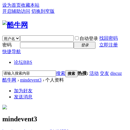
设为首页
收藏本站
开启辅助访问
切换到窄版
找回密码
自动登录
密码
立即注册
登录
快捷导航
论坛
BBS
搜索
热搜:
活动
交友
discuz
搜索
酷牛网
›
mindevent3
›
个人资料
加为好友
发送消息
mindevent3