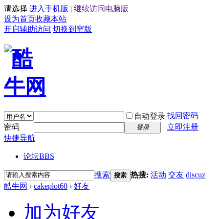
请选择
进入手机版
|
继续访问电脑版
设为首页
收藏本站
开启辅助访问
切换到窄版
找回密码
自动登录
密码
立即注册
登录
快捷导航
论坛
BBS
搜索
热搜:
活动
交友
discuz
搜索
酷牛网
›
cakeplot60
›
好友
加为好友