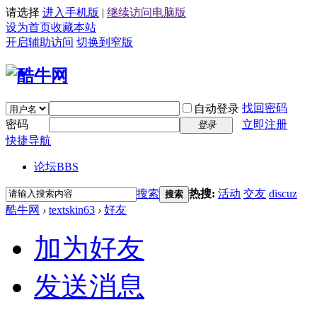
请选择
进入手机版
|
继续访问电脑版
设为首页
收藏本站
开启辅助访问
切换到窄版
找回密码
自动登录
密码
立即注册
登录
快捷导航
论坛
BBS
搜索
热搜:
活动
交友
discuz
搜索
酷牛网
›
textskin63
›
好友
加为好友
发送消息