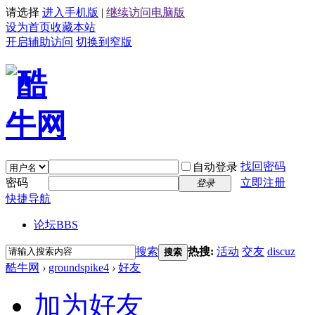
请选择
进入手机版
|
继续访问电脑版
设为首页
收藏本站
开启辅助访问
切换到窄版
找回密码
自动登录
密码
立即注册
登录
快捷导航
论坛
BBS
搜索
热搜:
活动
交友
discuz
搜索
酷牛网
›
groundspike4
›
好友
加为好友