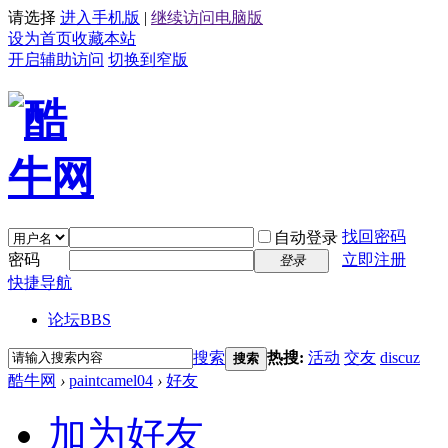
请选择
进入手机版
|
继续访问电脑版
设为首页
收藏本站
开启辅助访问
切换到窄版
找回密码
自动登录
密码
立即注册
登录
快捷导航
论坛
BBS
搜索
热搜:
活动
交友
discuz
搜索
酷牛网
›
paintcamel04
›
好友
加为好友