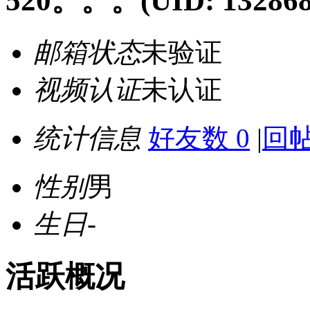
520。。。
(UID: 13286
邮箱状态
未验证
视频认证
未认证
统计信息
好友数 0
|
回帖
性别
男
生日
-
活跃概况