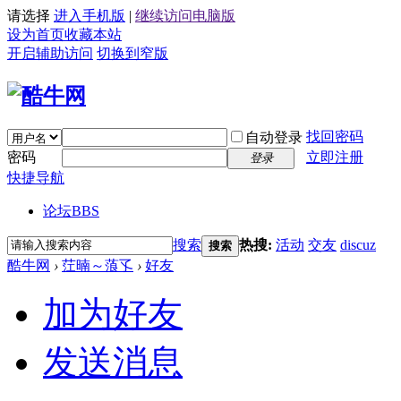
请选择
进入手机版
|
继续访问电脑版
设为首页
收藏本站
开启辅助访问
切换到窄版
找回密码
自动登录
密码
立即注册
登录
快捷导航
论坛
BBS
搜索
热搜:
活动
交友
discuz
搜索
酷牛网
›
茳暔～蒗孓
›
好友
加为好友
发送消息