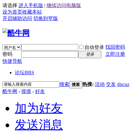
请选择
进入手机版
|
继续访问电脑版
设为首页
收藏本站
开启辅助访问
切换到窄版
找回密码
自动登录
密码
立即注册
登录
快捷导航
论坛
BBS
搜索
热搜:
活动
交友
discuz
搜索
酷牛网
›
摸摸
›
好友
加为好友
发送消息