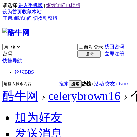
请选择
进入手机版
|
继续访问电脑版
设为首页
收藏本站
开启辅助访问
切换到窄版
找回密码
自动登录
密码
立即注册
登录
快捷导航
论坛
BBS
搜索
热搜:
活动
交友
discuz
搜索
酷牛网
›
celerybrown16
›
加为好友
发送消息