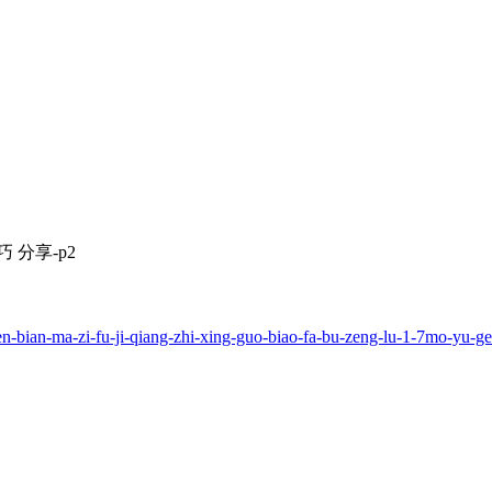
 分享-p2
n-bian-ma-zi-fu-ji-qiang-zhi-xing-guo-biao-fa-bu-zeng-lu-1-7mo-yu-ge-