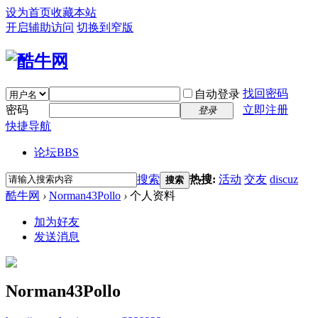
设为首页
收藏本站
开启辅助访问
切换到窄版
找回密码
自动登录
密码
立即注册
登录
快捷导航
论坛
BBS
搜索
热搜:
活动
交友
discuz
搜索
酷牛网
›
Norman43Pollo
›
个人资料
加为好友
发送消息
Norman43Pollo