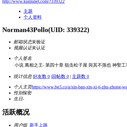
http://www.kuniunet.com/?339322
主题
个人资料
Norman43Pollo
(UID: 339322)
邮箱状态
未验证
视频认证
未认证
个人签名
小说 萬相之王- 第四十章 狙击松子屋 與其不孫也 神聖工巧
统计信息
好友数 0
|
回帖数 0
|
主题数 0
个人主页
https://www.bg3.co/a/xin-ban-xin-xi-ji-zhu-zhong-we
性别
保密
生日
-
活跃概况
用户组
新手上路