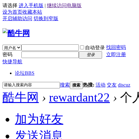
请选择
进入手机版
|
继续访问电脑版
设为首页
收藏本站
开启辅助访问
切换到窄版
找回密码
自动登录
密码
立即注册
登录
快捷导航
论坛
BBS
搜索
热搜:
活动
交友
discuz
搜索
酷牛网
›
rewardant22
›
个
加为好友
发送消息