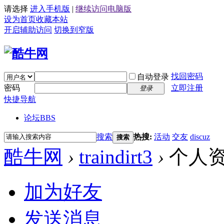
请选择
进入手机版
|
继续访问电脑版
设为首页
收藏本站
开启辅助访问
切换到窄版
找回密码
自动登录
密码
立即注册
登录
快捷导航
论坛
BBS
搜索
热搜:
活动
交友
discuz
搜索
酷牛网
›
traindirt3
›
个人
加为好友
发送消息