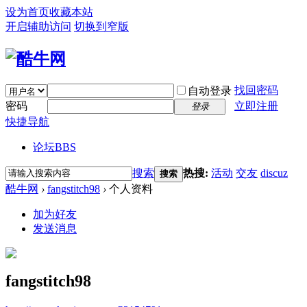
设为首页
收藏本站
开启辅助访问
切换到窄版
找回密码
自动登录
密码
立即注册
登录
快捷导航
论坛
BBS
搜索
热搜:
活动
交友
discuz
搜索
酷牛网
›
fangstitch98
›
个人资料
加为好友
发送消息
fangstitch98