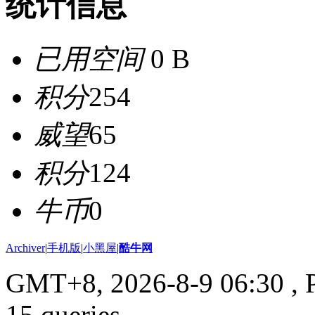
统计信息
已用空间
0 B
积分
254
威望
65
积分
124
牛币
0
Archiver
|
手机版
|
小黑屋
|
酷牛网
GMT+8, 2026-8-9 06:30
, 
15 queries .