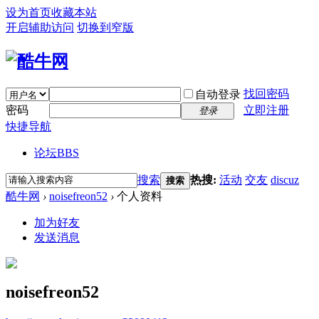
设为首页
收藏本站
开启辅助访问
切换到窄版
找回密码
自动登录
密码
立即注册
登录
快捷导航
论坛
BBS
搜索
热搜:
活动
交友
discuz
搜索
酷牛网
›
noisefreon52
›
个人资料
加为好友
发送消息
noisefreon52