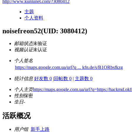
http://www.kuniunet.com/?3080412
主题
个人资料
noisefreon52
(UID: 3080412)
邮箱状态
未验证
视频认证
未认证
个人签名
https://maps.google.com.ua/url?q ... kfn.de/s/B1ORbsfkzg
统计信息
好友数 0
|
回帖数 0
|
主题数 0
个人主页
https://maps.google.com.ua/url?q=https://hackmd.o
性别
保密
生日
-
活跃概况
用户组
新手上路