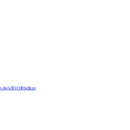
kfn.de/s/B1ORbsfkzg