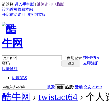
请选择
进入手机版
|
继续访问电脑版
设为首页
收藏本站
开启辅助访问
切换到窄版
找回密码
自动登录
密码
立即注册
登录
快捷导航
论坛
BBS
搜索
热搜:
活动
交友
discuz
搜索
酷牛网
›
twistact64
›
个人