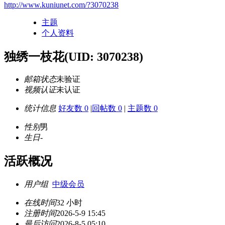
http://www.kuniunet.com/?3070238
主题
个人资料
独绣一枝花
(UID: 3070238)
邮箱状态
未验证
视频认证
未认证
统计信息
好友数 0
|
回帖数 0
|
主题数 0
性别
男
生日
-
活跃概况
用户组
中级会员
在线时间
32 小时
注册时间
2026-5-9 15:45
最后访问
2026-8-5 05:10