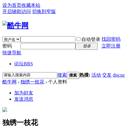
设为首页
收藏本站
开启辅助访问
切换到窄版
找回密码
自动登录
密码
立即注册
登录
快捷导航
论坛
BBS
搜索
热搜:
活动
交友
discuz
搜索
酷牛网
›
独绣一枝花
›
个人资料
加为好友
发送消息
独绣一枝花