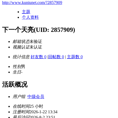
http://www.kuniunet.com/?2857909
主题
个人资料
下一个天亮
(UID: 2857909)
邮箱状态
未验证
视频认证
未认证
统计信息
好友数 0
|
回帖数 0
|
主题数 0
性别
男
生日
-
活跃概况
用户组
中级会员
在线时间
25 小时
注册时间
2026-1-22 13:34
最后访问
2026-8-2 23:51