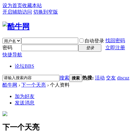
设为首页
收藏本站
开启辅助访问
切换到窄版
找回密码
自动登录
密码
立即注册
登录
快捷导航
论坛
BBS
搜索
热搜:
活动
交友
discuz
搜索
酷牛网
›
下一个天亮
›
个人资料
加为好友
发送消息
下一个天亮