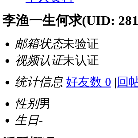
李渔一生何求
(UID: 28
邮箱状态
未验证
视频认证
未认证
统计信息
好友数 0
|
回帖
性别
男
生日
-