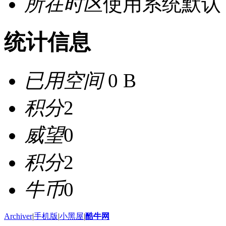
所在时区
使用系统默认
统计信息
已用空间
0 B
积分
2
威望
0
积分
2
牛币
0
Archiver
|
手机版
|
小黑屋
|
酷牛网