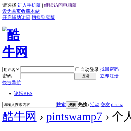
请选择
进入手机版
|
继续访问电脑版
设为首页
收藏本站
开启辅助访问
切换到窄版
找回密码
自动登录
密码
立即注册
登录
快捷导航
论坛
BBS
搜索
热搜:
活动
交友
discuz
搜索
酷牛网
›
pintswamp7
›
个