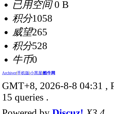
已用空间
0 B
积分
1058
威望
265
积分
528
牛币
0
Archiver
|
手机版
|
小黑屋
|
酷牛网
GMT+8, 2026-8-8 04:31
, 
15 queries .
Powered by
Discuz!
X3.4