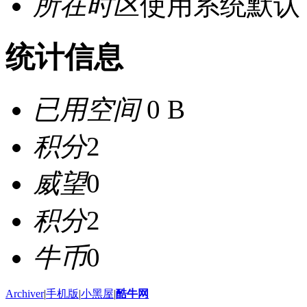
所在时区
使用系统默认
统计信息
已用空间
0 B
积分
2
威望
0
积分
2
牛币
0
Archiver
|
手机版
|
小黑屋
|
酷牛网