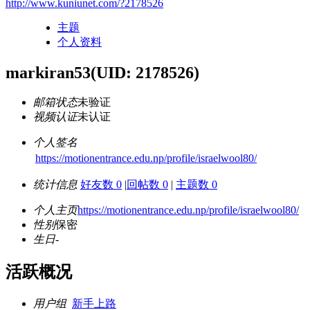
http://www.kuniunet.com/?2178526
主题
个人资料
markiran53
(UID: 2178526)
邮箱状态
未验证
视频认证
未认证
个人签名
https://motionentrance.edu.np/profile/israelwool80/
统计信息
好友数 0
|
回帖数 0
|
主题数 0
个人主页
https://motionentrance.edu.np/profile/israelwool80/
性别
保密
生日
-
活跃概况
用户组
新手上路