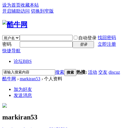
设为首页
收藏本站
开启辅助访问
切换到窄版
找回密码
自动登录
密码
立即注册
登录
快捷导航
论坛
BBS
搜索
热搜:
活动
交友
discuz
搜索
酷牛网
›
markiran53
›
个人资料
加为好友
发送消息
markiran53