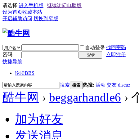
请选择
进入手机版
|
继续访问电脑版
设为首页
收藏本站
开启辅助访问
切换到窄版
找回密码
自动登录
密码
立即注册
登录
快捷导航
论坛
BBS
搜索
热搜:
活动
交友
discuz
搜索
酷牛网
›
beggarhandle6
›
加为好友
发送消息