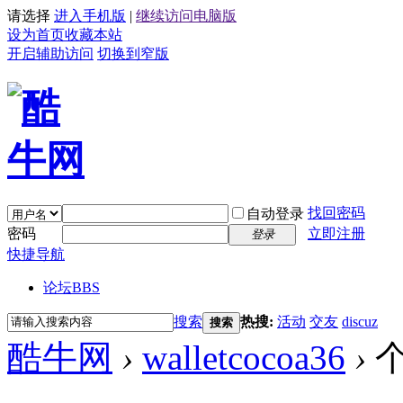
请选择
进入手机版
|
继续访问电脑版
设为首页
收藏本站
开启辅助访问
切换到窄版
找回密码
自动登录
密码
立即注册
登录
快捷导航
论坛
BBS
搜索
热搜:
活动
交友
discuz
搜索
酷牛网
›
walletcocoa36
›