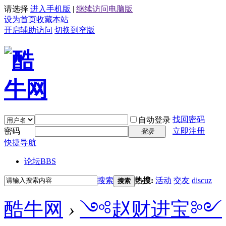
请选择
进入手机版
|
继续访问电脑版
设为首页
收藏本站
开启辅助访问
切换到窄版
找回密码
自动登录
密码
立即注册
登录
快捷导航
论坛
BBS
搜索
热搜:
活动
交友
discuz
搜索
酷牛网
›
༺赵财进宝༻