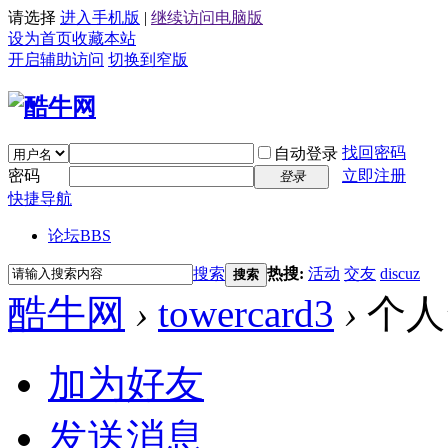
请选择
进入手机版
|
继续访问电脑版
设为首页
收藏本站
开启辅助访问
切换到窄版
找回密码
自动登录
密码
立即注册
登录
快捷导航
论坛
BBS
搜索
热搜:
活动
交友
discuz
搜索
酷牛网
›
towercard3
›
个人
加为好友
发送消息