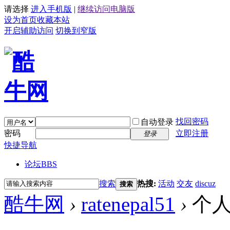
请选择
进入手机版
|
继续访问电脑版
设为首页
收藏本站
开启辅助访问
切换到窄版
找回密码
自动登录
密码
立即注册
登录
快捷导航
论坛
BBS
搜索
热搜:
活动
交友
discuz
搜索
酷牛网
›
ratenepal51
›
个人