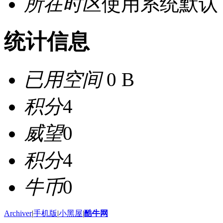
所在时区
使用系统默认
统计信息
已用空间
0 B
积分
4
威望
0
积分
4
牛币
0
Archiver
|
手机版
|
小黑屋
|
酷牛网