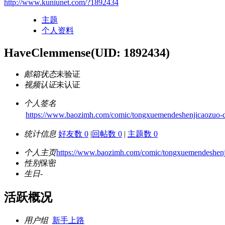
http://www.kuniunet.com/?1892434
主题
个人资料
HaveClemmense
(UID: 1892434)
邮箱状态
未验证
视频认证
未认证
个人签名
https://www.baozimh.com/comic/tongxuemendeshenjicaozuo-
统计信息
好友数 0
|
回帖数 0
|
主题数 0
个人主页
https://www.baozimh.com/comic/tongxuemendeshenj
性别
保密
生日
-
活跃概况
用户组
新手上路