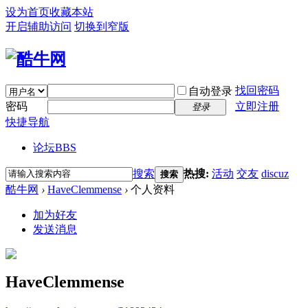
设为首页
收藏本站
开启辅助访问
切换到窄版
找回密码
自动登录
密码
立即注册
登录
快捷导航
论坛
BBS
搜索
热搜:
活动
交友
discuz
搜索
酷牛网
›
HaveClemmense
›
个人资料
加为好友
发送消息
HaveClemmense