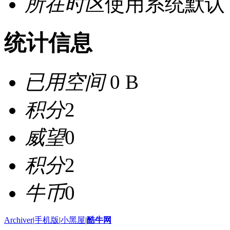
所在时区
使用系统默认
统计信息
已用空间
0 B
积分
2
威望
0
积分
2
牛币
0
Archiver
|
手机版
|
小黑屋
|
酷牛网