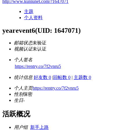
http://www.kuniunet.com/?1647071
主题
个人资料
yearevent6
(UID: 1647071)
邮箱状态
未验证
视频认证
未认证
个人签名
https://rentry.co/7f2vnru5
统计信息
好友数 0
|
回帖数 0
|
主题数 0
个人主页
https://rentry.co/7f2vnru5
性别
保密
生日
-
活跃概况
用户组
新手上路