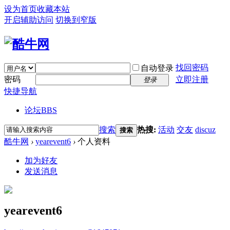
设为首页
收藏本站
开启辅助访问
切换到窄版
找回密码
自动登录
密码
立即注册
登录
快捷导航
论坛
BBS
搜索
热搜:
活动
交友
discuz
搜索
酷牛网
›
yearevent6
›
个人资料
加为好友
发送消息
yearevent6