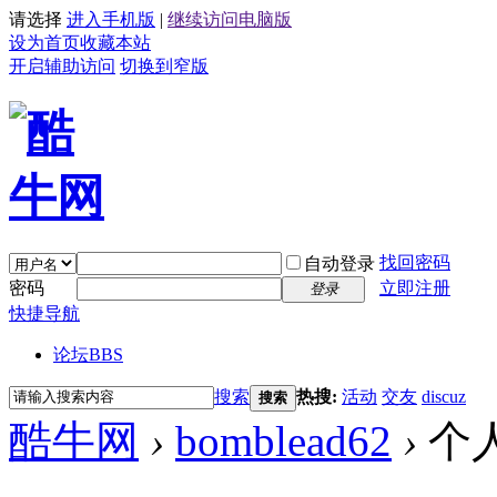
请选择
进入手机版
|
继续访问电脑版
设为首页
收藏本站
开启辅助访问
切换到窄版
找回密码
自动登录
密码
立即注册
登录
快捷导航
论坛
BBS
搜索
热搜:
活动
交友
discuz
搜索
酷牛网
›
bomblead62
›
个