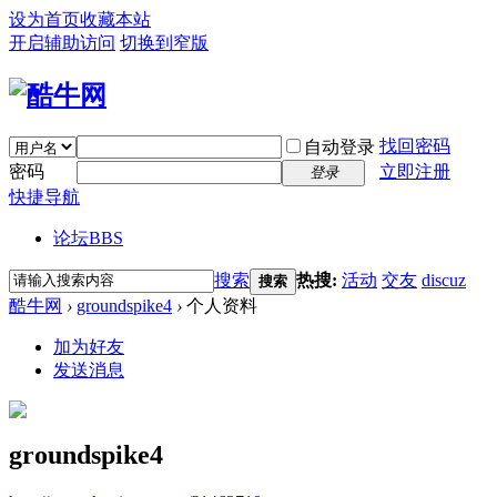
设为首页
收藏本站
开启辅助访问
切换到窄版
找回密码
自动登录
密码
立即注册
登录
快捷导航
论坛
BBS
搜索
热搜:
活动
交友
discuz
搜索
酷牛网
›
groundspike4
›
个人资料
加为好友
发送消息
groundspike4