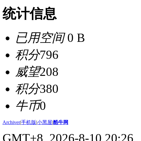
统计信息
已用空间
0 B
积分
796
威望
208
积分
380
牛币
0
Archiver
|
手机版
|
小黑屋
|
酷牛网
GMT+8, 2026-8-10 20:26
,