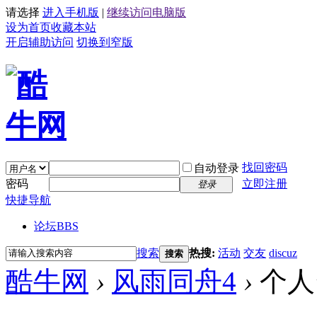
请选择
进入手机版
|
继续访问电脑版
设为首页
收藏本站
开启辅助访问
切换到窄版
找回密码
自动登录
密码
立即注册
登录
快捷导航
论坛
BBS
搜索
热搜:
活动
交友
discuz
搜索
酷牛网
›
风雨同舟4
›
个人